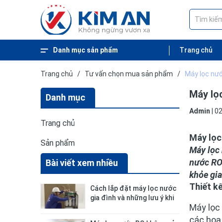
Danh mục sản phẩm
Trang chủ
Lõi Lọc Nước
Máy Lọc Tủ Bếp
Máy Lọc Cây Đứng Nóng Lạnh
Máy Lọc Để Bàn
Máy Lọc Nước Cuckoo
Máy Lọc Nước Coway
Máy Lọc Nước CNC
Máy Lọc Nước Korihome
Máy Lọc Nước ChungHo
Trang chủ
/
Tư vấn chọn mua sản phẩm
/
Máy lọc nư
Máy lọ
Danh mục
Admin
|
0
Trang chủ
Máy lọc
Sản phẩm
Máy lọc 
nước RO 
Bài viết xem nhiều
khỏe gia
Thiết kế
Cách lắp đặt máy lọc nước
gia đình và những lưu ý khi
Máy lọc
lắp đặt
các họa 