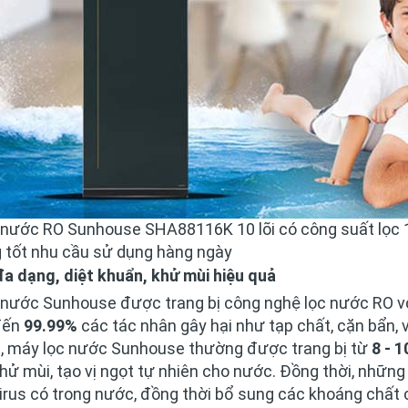
nước RO Sunhouse SHA88116K 10 lõi có công suất lọc 10 -
 tốt nhu cầu sử dụng hàng ngày
đa dạng, diệt khuẩn, khử mùi hiệu quả
 nước Sunhouse được trang bị công nghệ lọc nước RO với
đến
99.99%
các tác nhân gây hại như tạp chất, cặn bẩn, 
a, máy lọc nước Sunhouse thường được trang bị từ
8 - 1
hử mùi, tạo vị ngọt tự nhiên cho nước. Đồng thời, nhữn
irus có trong nước, đồng thời bổ sung các khoáng chất 