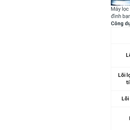
Máy lọc
đình bạ
Công dụn
L
Lõi 
t
Lõi