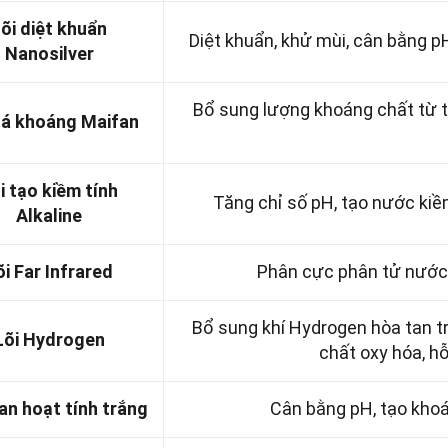
õi diệt khuẩn
Diệt khuẩn, khử mùi, cân bằng p
Nanosilver
Bổ sung lượng khoáng chất từ th
đá khoáng Maifan
i tạo kiềm tính
Tăng chỉ số pH, tạo nước kiềm
Alkaline
õi Far Infrared
Phân cực phân tử nước,
Bổ sung khí Hydrogen hòa tan tr
Lõi Hydrogen
chất oxy hóa, h
an hoạt tính trắng
Cân bằng pH, tạo khoá