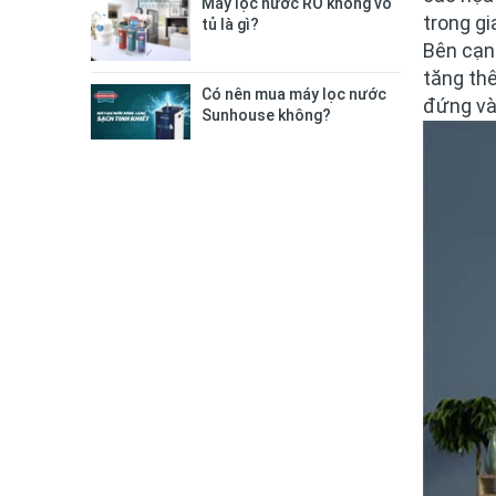
Máy lọc nước RO không vỏ
trong gi
tủ là gì?
Bên cạn
tăng thê
Có nên mua máy lọc nước
đứng
v
Sunhouse không?