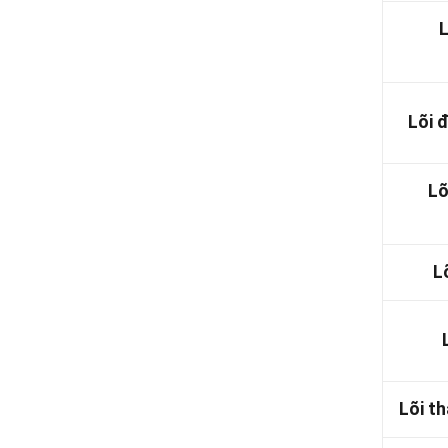
L
Lõi 
Lõ
L
Lõi th