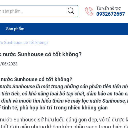
Tư vấn hỗ trợ
0932672657
Sản phẩm
ớc Sunhouse có tốt không?
c nước Sunhouse có tốt không?
2/06/2023
 nước Sunhouse có tốt không?
nước Sunhouse là một trong những sản phẩm tiên tiến nhất
tiên tiến, có khả năng loại bỏ tạp chất, đảm bảo an toàn
 đình và muốn tìm hiểu thêm về máy lọc nước Sunhouse, h
 tinh tế, phù hợp bố trí trong nhiều không gian
 nước Sunhouse sở hữu kiểu dáng gọn đẹp, vỏ tủ được 
tiết đơn giản nhưng không kém phần sang trọng, hiện đại,