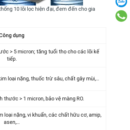
ống 10 lõi lọc hiện đại, đem đến cho gia
Công dụng
ước > 5 micron; tăng tuổi thọ cho các lõi kế
tiếp.
m loại nặng, thuốc trừ sâu, chất gây mùi,…
ch thước > 1 micron, bảo vệ màng RO.
m loại nặng, vi khuẩn, các chất hữu cơ, amip,
asen,...