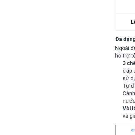
L
Đa dạng
Ngoài đư
hỗ trợ t
3 ch
đáp 
sử d
Tự đ
Cảnh
nước
Vòi l
và gi