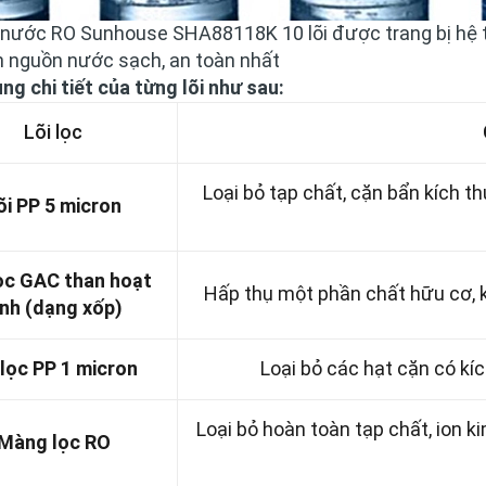
 nước RO Sunhouse SHA88118K 10 lõi được trang bị hệ th
n nguồn nước sạch, an toàn nhất
g chi tiết của từng lõi như sau:
Lõi lọc
Loại bỏ tạp chất, cặn bẩn kích th
õi PP 5 micron
lọc GAC than hoạt
Hấp thụ một phần chất hữu cơ, ki
ính (dạng xốp)
 lọc PP 1 micron
Loại bỏ các hạt cặn có kí
Loại bỏ hoàn toàn tạp chất, ion ki
Màng lọc RO