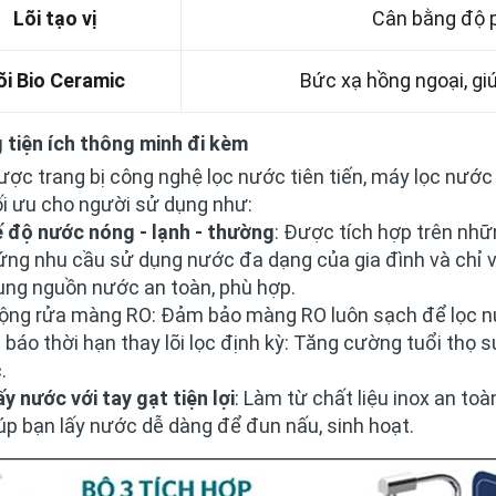
Lõi tạo vị
Cân bằng độ p
õi Bio Ceramic
Bức xạ hồng ngoại, gi
 tiện ích thông minh đi kèm
ợc trang bị công nghệ lọc nước tiên tiến, máy lọc nước
ối ưu cho người sử dụng như:
ế độ nước nóng - lạnh - thường
: Được tích hợp trên nh
ứng nhu cầu sử dụng nước đa dạng của gia đình và chỉ v
ụng nguồn nước an toàn, phù hợp.
ộng rửa màng RO: Đảm bảo màng RO luôn sạch để lọc nư
 báo thời hạn thay lõi lọc định kỳ: Tăng cường tuổi thọ
.
ấy nước với tay gạt tiện lợi
: Làm từ chất liệu inox an toàn
úp bạn lấy nước dễ dàng để đun nấu, sinh hoạt.