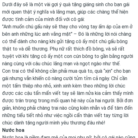
Dưới đây sẽ là một vài gợi ý quà tặng giáng sinh cho bạn gái
mới quen thật ý nghĩa và lãng mạn, giúp các chàng thể hiện
được tình cảm của mình đối với cô gái:
"Anh muốn chú gấu này sẽ thay cho vòng tay ấm áp của em ở
bên anh những lúc anh vắng mặt" – Đó là những lời nói chàng
có thể dành cho nàng khi gửi tặng cô ấy một chú gấu bông
thật to và dễ thương. Phụ nữ rất thích đồ bông, và sẽ rất
tuyệt vời khi tặng cô ấy một con cún bông to gần bằng người
nàng cùng với câu chúc lãng mạn và ngọt ngào như thế.
Con trai có thể không cần phải mua quà to, quà “xịn” cho bạn
gái nhưng vẫn khiến cô nàng cười tủm tỉm cả ngày. Chỉ cần
một tấm thiệp nho nhỏ, xinh xinh kèm theo những lời chúc
được các cậu tẩn mẩn viết tay sẽ làm nửa kia cảm thấy mình
được trân trọng trong mối quan hệ này của hai người. Bởi đơn
giản, không phải chàng trai nào cũng kiên nhẫn và để tâm đến
những tiểu tiết nhỏ như việc ngồi cẩn thận viết tay từng lời
chúc dành tặng người mình yêu thương đâu nhé!
Nước hoa
Nước hoa là niềm đam mê của mọi phụ nữ, bởi cô gái nào cũng