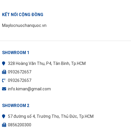
KẾT NỐI CỘNG ĐỒNG
Maylocnuochanquoc.vn
SHOWROOM 1
328 Hoàng Văn Thụ, P4, Tân Bình, Tp.HCM
0932672657
0932672657
info.kiman@gmail.com
SHOWROOM 2
57 đường số 4, Trường Thọ, Thủ Đức, Tp.HCM
0856200300